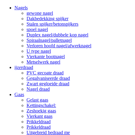
Nagels
gewone nagel
Dakbedekking spijker
Stalen spijker/betonspijkers
spoel nagel
Duplex nagel/dubbele kop nagel
Spiraalnagel/palletnagel
Verloren hoofd nagel/afwerknagel
U type nagel
Vierkante bootnagel
Metselwerk nagel
ijzerdraad
PVC gecoate draad
Gegalvaniseerde draad
Zwart gegloeide draad
Nagel draad
Gaas
Gelast gaas
Kettingschakel:
Zeshoekig gaas
Vierkant gaas
Prikkeldraad
Prikkeldraad
Uitgebreid bedraad me