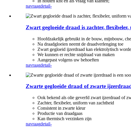
In houten kist en als vraag van klanten;
navraag
detail-
Zwart gegloeide draad is zachter, flexibeler
Hoofdzakelijk gebruikt in de bouw, mijnbouw, ch
Na draadgloeien neemt de draadverlenging toe
Zwart gegloeid ijzerdraad kan elektrolytisch worde
We kunnen er rechte snijdraad van maken
Aangepast volgens uw behoeften
navraag
detail-
Zwarte gegloeide draad of zwarte ijzerdraad
Ook bekend als olie geverfd zwart ijzerdraad of zw
Zachter, flexibeler, uniform van zachtheid
Consistent in zwarte kleur
Productie van draadgaas
Kan thermisch verzinken zijn
navraag
detail-