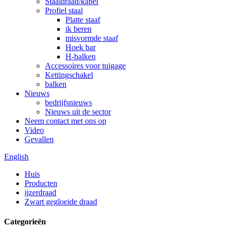
Staaldraad/kabel
Profiel staal
Platte staaf
ik beren
misvormde staaf
Hoek bar
H-balken
Accessoires voor tuigage
Kettingschakel
balken
Nieuws
bedrijfsnieuws
Nieuws uit de sector
Neem contact met ons op
Video
Gevallen
English
Huis
Producten
ijzerdraad
Zwart gegloeide draad
Categorieën