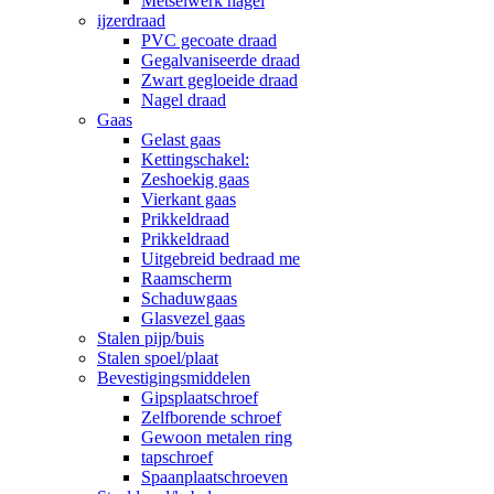
Metselwerk nagel
ijzerdraad
PVC gecoate draad
Gegalvaniseerde draad
Zwart gegloeide draad
Nagel draad
Gaas
Gelast gaas
Kettingschakel:
Zeshoekig gaas
Vierkant gaas
Prikkeldraad
Prikkeldraad
Uitgebreid bedraad me
Raamscherm
Schaduwgaas
Glasvezel gaas
Stalen pijp/buis
Stalen spoel/plaat
Bevestigingsmiddelen
Gipsplaatschroef
Zelfborende schroef
Gewoon metalen ring
tapschroef
Spaanplaatschroeven