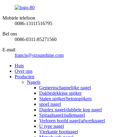
Mobiele telefoon
0086-13111516795
Bel ons
0086-0311-85271560
E-mail
francis@sjzsunshine.com
Huis
Over ons
Producten
Nagels
Gemeenschappelijke nagel
Dakbedekking spijker
Stalen spijker/betonspijkers
spoel nagel
Duplex nagel/dubbele kop nagel
Spiraalnagel/palletnagel
Verloren hoofd nagel/afwerknagel
U type nagel
Vierkante bootnagel