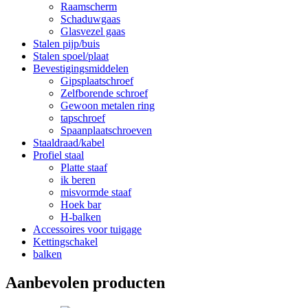
Raamscherm
Schaduwgaas
Glasvezel gaas
Stalen pijp/buis
Stalen spoel/plaat
Bevestigingsmiddelen
Gipsplaatschroef
Zelfborende schroef
Gewoon metalen ring
tapschroef
Spaanplaatschroeven
Staaldraad/kabel
Profiel staal
Platte staaf
ik beren
misvormde staaf
Hoek bar
H-balken
Accessoires voor tuigage
Kettingschakel
balken
Aanbevolen producten