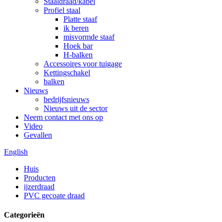
Staaldraad/kabel
Profiel staal
Platte staaf
ik beren
misvormde staaf
Hoek bar
H-balken
Accessoires voor tuigage
Kettingschakel
balken
Nieuws
bedrijfsnieuws
Nieuws uit de sector
Neem contact met ons op
Video
Gevallen
English
Huis
Producten
ijzerdraad
PVC gecoate draad
Categorieën