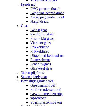
Metselwerk nagel
ijzerdraad
PVC gecoate draad
Gegalvaniseerde draad
Zwart gegloeide draad
Nagel draad
Gaas
Gelast gaas
Kettingschakel:
Zeshoekig gaas
Vierkant gaas
Prikkeldraad
Prikkeldraad
Uitgebreid bedraad me
Raamscherm
Schaduwgaas
Glasvezel gaas
Stalen pijp/buis
Stalen spoel/plaat
Bevestigingsmiddelen
Gipsplaatschroef
Zelfborende schroef
Gewoon metalen ring
tapschroef
Spaanplaatschroeven