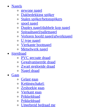
Nagels
gewone nagel
Dakbedekking spijker
Stalen spijker/betonspijkers
spoel nagel
Duplex nagel/dubbele kop nagel
Spiraalnagel/palletnagel
Verloren hoofd nagel/afwerknagel
U type nagel
Vierkante bootnagel
Metselwerk nagel
ijzerdraad
PVC gecoate draad
Gegalvaniseerde draad
Zwart gegloeide draad
Nagel draad
Gaas
Gelast gaas
Kettingschakel:
Zeshoekig gaas
Vierkant gaas
Prikkeldraad
Prikkeldraad
Uitgebreid bedraad me