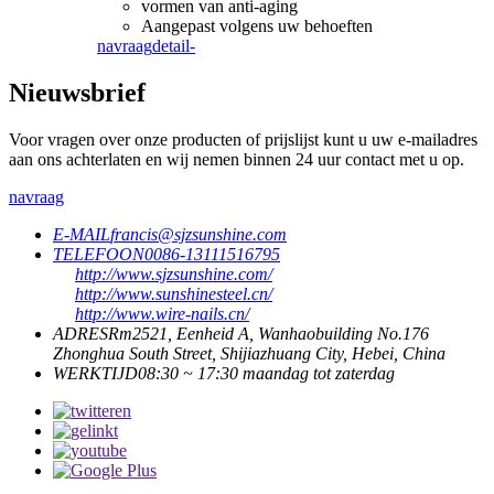
vormen van anti-aging
Aangepast volgens uw behoeften
navraag
detail-
Nieuwsbrief
Voor vragen over onze producten of prijslijst kunt u uw e-mailadres
aan ons achterlaten en wij nemen binnen 24 uur contact met u op.
navraag
E-MAIL
francis@sjzsunshine.com
TELEFOON
0086-13111516795
http://www.sjzsunshine.com/
http://www.sunshinesteel.cn/
http://www.wire-nails.cn/
ADRES
Rm2521, Eenheid A, Wanhaobuilding No.176
Zhonghua South Street, Shijiazhuang City, Hebei, China
WERKTIJD
08:30 ~ 17:30 maandag tot zaterdag