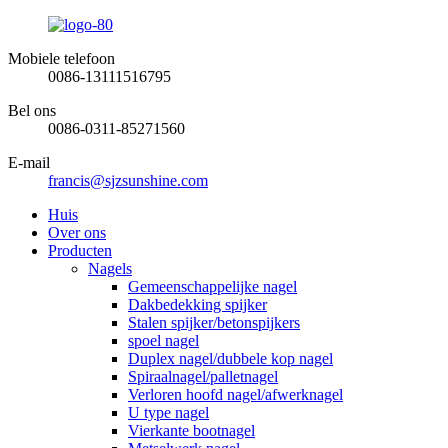
Mobiele telefoon
0086-13111516795
Bel ons
0086-0311-85271560
E-mail
francis@sjzsunshine.com
Huis
Over ons
Producten
Nagels
Gemeenschappelijke nagel
Dakbedekking spijker
Stalen spijker/betonspijkers
spoel nagel
Duplex nagel/dubbele kop nagel
Spiraalnagel/palletnagel
Verloren hoofd nagel/afwerknagel
U type nagel
Vierkante bootnagel