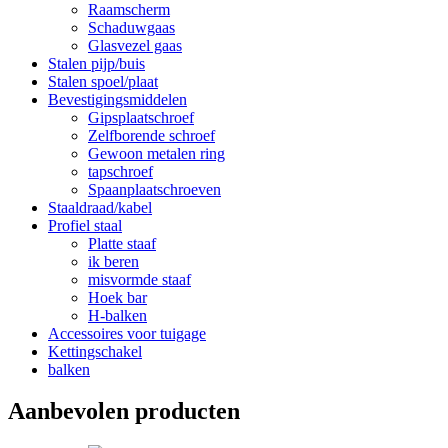
Raamscherm
Schaduwgaas
Glasvezel gaas
Stalen pijp/buis
Stalen spoel/plaat
Bevestigingsmiddelen
Gipsplaatschroef
Zelfborende schroef
Gewoon metalen ring
tapschroef
Spaanplaatschroeven
Staaldraad/kabel
Profiel staal
Platte staaf
ik beren
misvormde staaf
Hoek bar
H-balken
Accessoires voor tuigage
Kettingschakel
balken
Aanbevolen producten