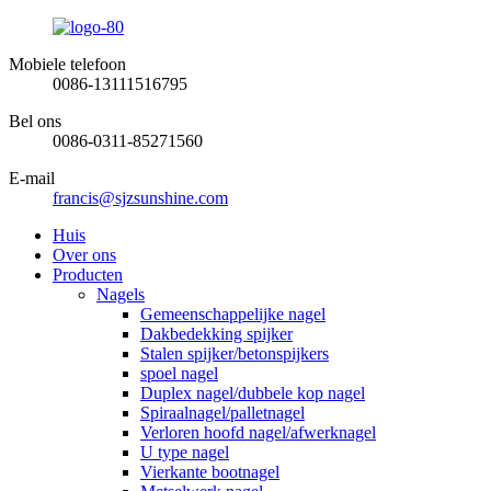
Mobiele telefoon
0086-13111516795
Bel ons
0086-0311-85271560
E-mail
francis@sjzsunshine.com
Huis
Over ons
Producten
Nagels
Gemeenschappelijke nagel
Dakbedekking spijker
Stalen spijker/betonspijkers
spoel nagel
Duplex nagel/dubbele kop nagel
Spiraalnagel/palletnagel
Verloren hoofd nagel/afwerknagel
U type nagel
Vierkante bootnagel