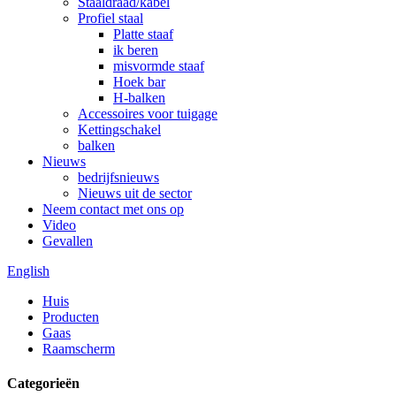
Staaldraad/kabel
Profiel staal
Platte staaf
ik beren
misvormde staaf
Hoek bar
H-balken
Accessoires voor tuigage
Kettingschakel
balken
Nieuws
bedrijfsnieuws
Nieuws uit de sector
Neem contact met ons op
Video
Gevallen
English
Huis
Producten
Gaas
Raamscherm
Categorieën