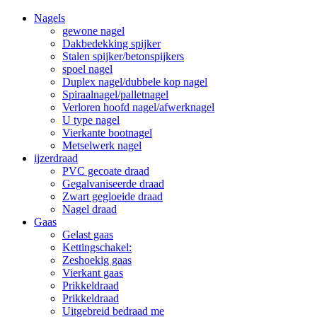
Nagels
gewone nagel
Dakbedekking spijker
Stalen spijker/betonspijkers
spoel nagel
Duplex nagel/dubbele kop nagel
Spiraalnagel/palletnagel
Verloren hoofd nagel/afwerknagel
U type nagel
Vierkante bootnagel
Metselwerk nagel
ijzerdraad
PVC gecoate draad
Gegalvaniseerde draad
Zwart gegloeide draad
Nagel draad
Gaas
Gelast gaas
Kettingschakel:
Zeshoekig gaas
Vierkant gaas
Prikkeldraad
Prikkeldraad
Uitgebreid bedraad me