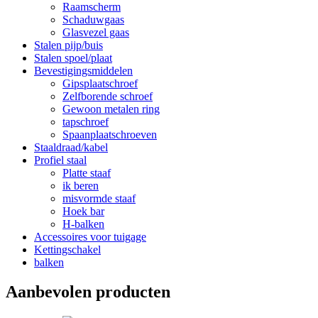
Raamscherm
Schaduwgaas
Glasvezel gaas
Stalen pijp/buis
Stalen spoel/plaat
Bevestigingsmiddelen
Gipsplaatschroef
Zelfborende schroef
Gewoon metalen ring
tapschroef
Spaanplaatschroeven
Staaldraad/kabel
Profiel staal
Platte staaf
ik beren
misvormde staaf
Hoek bar
H-balken
Accessoires voor tuigage
Kettingschakel
balken
Aanbevolen producten