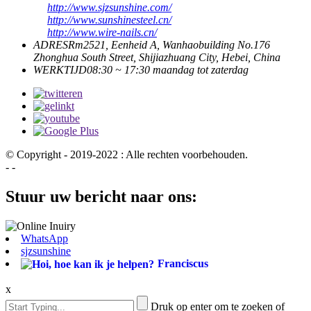
http://www.sjzsunshine.com/
http://www.sunshinesteel.cn/
http://www.wire-nails.cn/
ADRES
Rm2521, Eenheid A, Wanhaobuilding No.176
Zhonghua South Street, Shijiazhuang City, Hebei, China
WERKTIJD
08:30 ~ 17:30 maandag tot zaterdag
© Copyright - 2019-2022 : Alle rechten voorbehouden.
- -
Stuur uw bericht naar ons:
WhatsApp
sjzsunshine
Franciscus
x
Druk op enter om te zoeken of