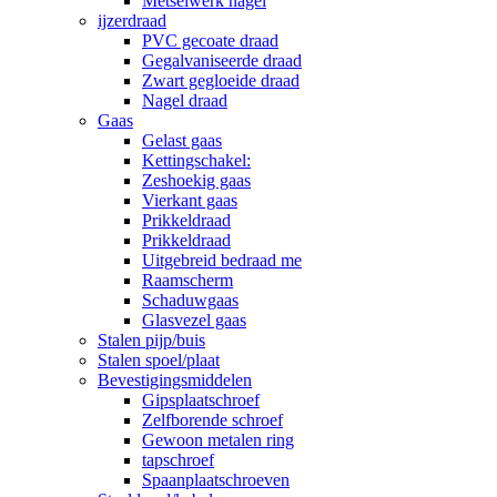
Metselwerk nagel
ijzerdraad
PVC gecoate draad
Gegalvaniseerde draad
Zwart gegloeide draad
Nagel draad
Gaas
Gelast gaas
Kettingschakel:
Zeshoekig gaas
Vierkant gaas
Prikkeldraad
Prikkeldraad
Uitgebreid bedraad me
Raamscherm
Schaduwgaas
Glasvezel gaas
Stalen pijp/buis
Stalen spoel/plaat
Bevestigingsmiddelen
Gipsplaatschroef
Zelfborende schroef
Gewoon metalen ring
tapschroef
Spaanplaatschroeven