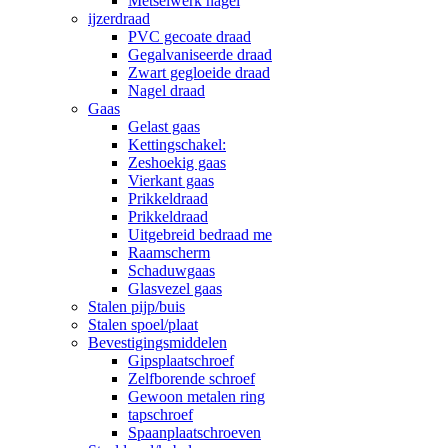
Metselwerk nagel
ijzerdraad
PVC gecoate draad
Gegalvaniseerde draad
Zwart gegloeide draad
Nagel draad
Gaas
Gelast gaas
Kettingschakel:
Zeshoekig gaas
Vierkant gaas
Prikkeldraad
Prikkeldraad
Uitgebreid bedraad me
Raamscherm
Schaduwgaas
Glasvezel gaas
Stalen pijp/buis
Stalen spoel/plaat
Bevestigingsmiddelen
Gipsplaatschroef
Zelfborende schroef
Gewoon metalen ring
tapschroef
Spaanplaatschroeven