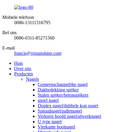
Mobiele telefoon
0086-13111516795
Bel ons
0086-0311-85271560
E-mail
francis@sjzsunshine.com
Huis
Over ons
Producten
Nagels
Gemeenschappelijke nagel
Dakbedekking spijker
Stalen spijker/betonspijkers
spoel nagel
Duplex nagel/dubbele kop nagel
Spiraalnagel/palletnagel
Verloren hoofd nagel/afwerknagel
U type nagel
Vierkante bootnagel