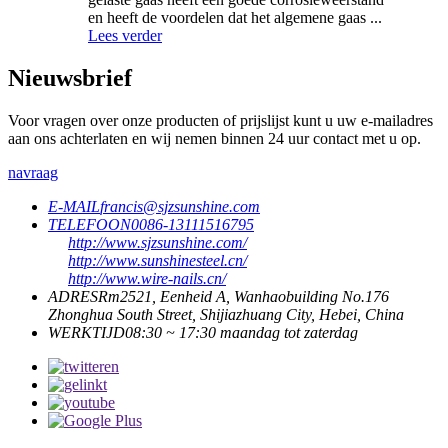
en heeft de voordelen dat het algemene gaas ...
Lees verder
Nieuwsbrief
Voor vragen over onze producten of prijslijst kunt u uw e-mailadres
aan ons achterlaten en wij nemen binnen 24 uur contact met u op.
navraag
E-MAIL
francis@sjzsunshine.com
TELEFOON
0086-13111516795
http://www.sjzsunshine.com/
http://www.sunshinesteel.cn/
http://www.wire-nails.cn/
ADRES
Rm2521, Eenheid A, Wanhaobuilding No.176
Zhonghua South Street, Shijiazhuang City, Hebei, China
WERKTIJD
08:30 ~ 17:30 maandag tot zaterdag