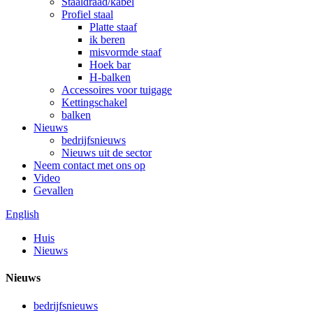
Staaldraad/kabel
Profiel staal
Platte staaf
ik beren
misvormde staaf
Hoek bar
H-balken
Accessoires voor tuigage
Kettingschakel
balken
Nieuws
bedrijfsnieuws
Nieuws uit de sector
Neem contact met ons op
Video
Gevallen
English
Huis
Nieuws
Nieuws
bedrijfsnieuws