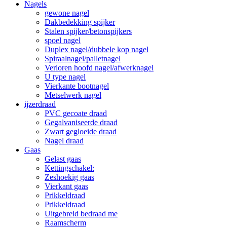
Nagels
gewone nagel
Dakbedekking spijker
Stalen spijker/betonspijkers
spoel nagel
Duplex nagel/dubbele kop nagel
Spiraalnagel/palletnagel
Verloren hoofd nagel/afwerknagel
U type nagel
Vierkante bootnagel
Metselwerk nagel
ijzerdraad
PVC gecoate draad
Gegalvaniseerde draad
Zwart gegloeide draad
Nagel draad
Gaas
Gelast gaas
Kettingschakel:
Zeshoekig gaas
Vierkant gaas
Prikkeldraad
Prikkeldraad
Uitgebreid bedraad me
Raamscherm