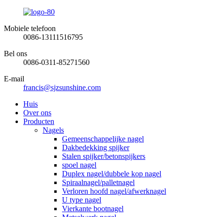
Mobiele telefoon
0086-13111516795
Bel ons
0086-0311-85271560
E-mail
francis@sjzsunshine.com
Huis
Over ons
Producten
Nagels
Gemeenschappelijke nagel
Dakbedekking spijker
Stalen spijker/betonspijkers
spoel nagel
Duplex nagel/dubbele kop nagel
Spiraalnagel/palletnagel
Verloren hoofd nagel/afwerknagel
U type nagel
Vierkante bootnagel