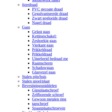
Metselwerk nagel
ijzerdraad
PVC gecoate draad
Gegalvaniseerde draad
Zwart gegloeide draad
Nagel draad
Gaas
Gelast gaas
Kettingschakel:
Zeshoekig gaas
Vierkant gaas
Prikkeldraad
Prikkeldraad
Uitgebreid bedraad me
Raamscherm
Schaduwgaas
Glasvezel gaas
Stalen pijp/buis
Stalen spoel/plaat
Bevestigingsmiddelen
Gipsplaatschroef
Zelfborende schroef
Gewoon metalen ring
tapschroef
Spaanplaatschroeven