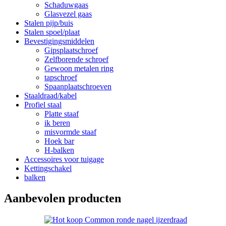
Schaduwgaas
Glasvezel gaas
Stalen pijp/buis
Stalen spoel/plaat
Bevestigingsmiddelen
Gipsplaatschroef
Zelfborende schroef
Gewoon metalen ring
tapschroef
Spaanplaatschroeven
Staaldraad/kabel
Profiel staal
Platte staaf
ik beren
misvormde staaf
Hoek bar
H-balken
Accessoires voor tuigage
Kettingschakel
balken
Aanbevolen producten