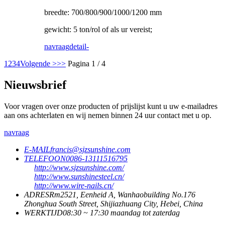
breedte: 700/800/900/1000/1200 mm
gewicht: 5 ton/rol of als ur vereist;
navraag
detail-
1
2
3
4
Volgende >
>>
Pagina 1 / 4
Nieuwsbrief
Voor vragen over onze producten of prijslijst kunt u uw e-mailadres
aan ons achterlaten en wij nemen binnen 24 uur contact met u op.
navraag
E-MAIL
francis@sjzsunshine.com
TELEFOON
0086-13111516795
http://www.sjzsunshine.com/
http://www.sunshinesteel.cn/
http://www.wire-nails.cn/
ADRES
Rm2521, Eenheid A, Wanhaobuilding No.176
Zhonghua South Street, Shijiazhuang City, Hebei, China
WERKTIJD
08:30 ~ 17:30 maandag tot zaterdag