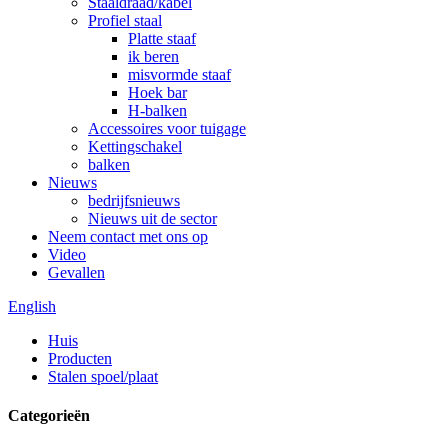
Staaldraad/kabel
Profiel staal
Platte staaf
ik beren
misvormde staaf
Hoek bar
H-balken
Accessoires voor tuigage
Kettingschakel
balken
Nieuws
bedrijfsnieuws
Nieuws uit de sector
Neem contact met ons op
Video
Gevallen
English
Huis
Producten
Stalen spoel/plaat
Categorieën