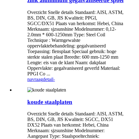
zink aluminium gegalvaniseerde spoel
Overzicht Snelle details Standaard: AISI, ASTM,
BS, DIN, GB, JIS Kwaliteit: PPGI,
SGCC/DX51 Plaats van herkomst: Hebei, China
Merknaam: sjzsunshine Modelnummer: 0,12-
2.0mm * 600-1250mm Type: Steel Coil
Technique : Warmgewalste
oppervlaktebehandeling: gegalvaniseerd
Toepassing: flensplaat Speciaal gebruik: hoge
sterkte stalen plaat Breedte: 600 mm-1250 mm
Lengte: eis van de klant Naam: dakplaat
Oppervlakte: gegalvaniseerd geverfd Materiaal:
PPGI Co ...
navraag
detail-
koude staalplaten
Overzicht Snelle details Standaard: AISI, ASTM,
BS, DIN, GB, JIS Kwaliteit: SGCC, DX51
DX52 Plaats van herkomst: Hebei, China
Merknaam: sjzsunshine Modelnummer:
Aangepast Type: Staalspoeltechniek: