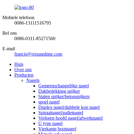
Mobiele telefoon
0086-13111516795
Bel ons
0086-0311-85271560
E-mail
francis@sjzsunshine.com
Huis
Over ons
Producten
Nagels
Gemeenschappelijke nagel
Dakbedekking spijker
Stalen spijker/betonspijkers
spoel nagel
Duplex nagel/dubbele kop nagel
Spiraalnagel/palletnagel
Verloren hoofd nagel/afwerknagel
U type nagel
Vierkante bootnagel