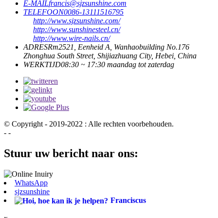
E-MAIL
francis@sjzsunshine.com
TELEFOON
0086-13111516795
http://www.sjzsunshine.com/
http://www.sunshinesteel.cn/
http://www.wire-nails.cn/
ADRES
Rm2521, Eenheid A, Wanhaobuilding No.176
Zhonghua South Street, Shijiazhuang City, Hebei, China
WERKTIJD
08:30 ~ 17:30 maandag tot zaterdag
© Copyright - 2019-2022 : Alle rechten voorbehouden.
- -
Stuur uw bericht naar ons:
WhatsApp
sjzsunshine
Franciscus