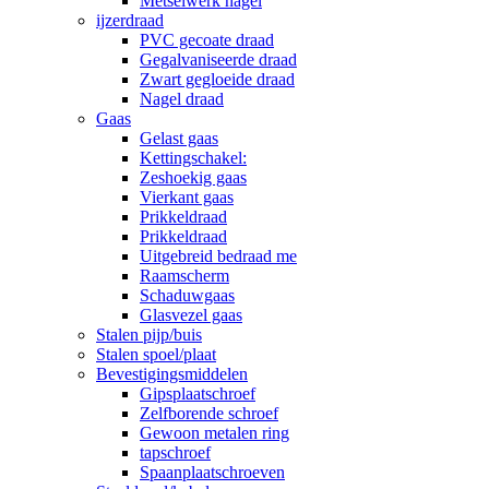
Metselwerk nagel
ijzerdraad
PVC gecoate draad
Gegalvaniseerde draad
Zwart gegloeide draad
Nagel draad
Gaas
Gelast gaas
Kettingschakel:
Zeshoekig gaas
Vierkant gaas
Prikkeldraad
Prikkeldraad
Uitgebreid bedraad me
Raamscherm
Schaduwgaas
Glasvezel gaas
Stalen pijp/buis
Stalen spoel/plaat
Bevestigingsmiddelen
Gipsplaatschroef
Zelfborende schroef
Gewoon metalen ring
tapschroef
Spaanplaatschroeven