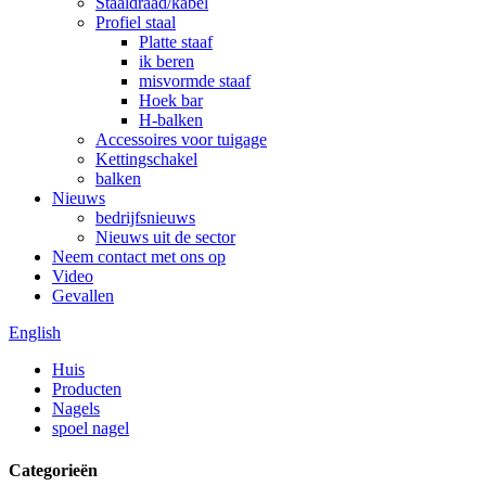
Staaldraad/kabel
Profiel staal
Platte staaf
ik beren
misvormde staaf
Hoek bar
H-balken
Accessoires voor tuigage
Kettingschakel
balken
Nieuws
bedrijfsnieuws
Nieuws uit de sector
Neem contact met ons op
Video
Gevallen
English
Huis
Producten
Nagels
spoel nagel
Categorieën