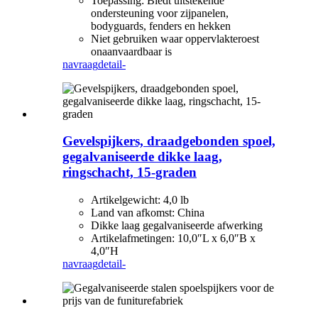
Toepassing: Biedt uitstekende
ondersteuning voor zijpanelen,
bodyguards, fenders en hekken
Niet gebruiken waar oppervlakteroest
onaanvaardbaar is
navraag
detail-
Gevelspijkers, draadgebonden spoel,
gegalvaniseerde dikke laag,
ringschacht, 15-graden
Artikelgewicht: 4,0 lb
Land van afkomst: China
Dikke laag gegalvaniseerde afwerking
Artikelafmetingen: 10,0″L x 6,0″B x
4,0″H
navraag
detail-