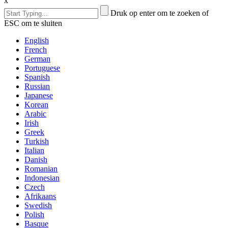
x
Druk op enter om te zoeken of
ESC om te sluiten
English
French
German
Portuguese
Spanish
Russian
Japanese
Korean
Arabic
Irish
Greek
Turkish
Italian
Danish
Romanian
Indonesian
Czech
Afrikaans
Swedish
Polish
Basque