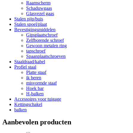
Raamscherm
Schaduwgaas
Glasvezel gaas
Stalen pijp/buis
Stalen spoel/plaat
Bevestigingsmiddelen
Gipsplaatschroef
Zelfborende schroef
Gewoon metalen ring
tapschroef
Spaanplaatschroeven
Staaldraad/kabel
Profiel staal
Platte staaf
ik beren
misvormde staaf
Hoek bar
H-balken
Accessoires voor tuigage
Kettingschakel
balken
Aanbevolen producten