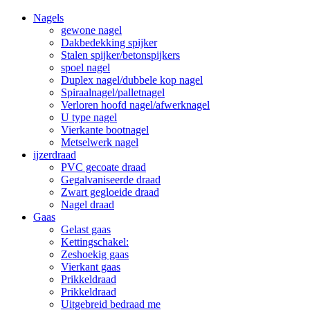
Nagels
gewone nagel
Dakbedekking spijker
Stalen spijker/betonspijkers
spoel nagel
Duplex nagel/dubbele kop nagel
Spiraalnagel/palletnagel
Verloren hoofd nagel/afwerknagel
U type nagel
Vierkante bootnagel
Metselwerk nagel
ijzerdraad
PVC gecoate draad
Gegalvaniseerde draad
Zwart gegloeide draad
Nagel draad
Gaas
Gelast gaas
Kettingschakel:
Zeshoekig gaas
Vierkant gaas
Prikkeldraad
Prikkeldraad
Uitgebreid bedraad me