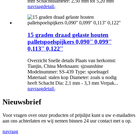
mm Schachtdiameter: 2,50 mm tot 5,20 mm
navraag
detail-
15 graden draad gelaste houten
palletspoelspijkers 0,090'' 0,099''
0,113'' 0,122''
Overzicht Snelle details Plaats van herkomst:
Tianjin, China Merknaam: sjzsunshine
Modelnummer: SS-439 Type: spoelnagel
Materiaal: stalen kop Diameter: zoals u nodig
heeft Schacht Dia: 2,1 mm - 3,3 mm Verpak...
navraag
detail-
Nieuwsbrief
Voor vragen over onze producten of prijslijst kunt u uw e-mailadres
aan ons achterlaten en wij nemen binnen 24 uur contact met u op.
navraag