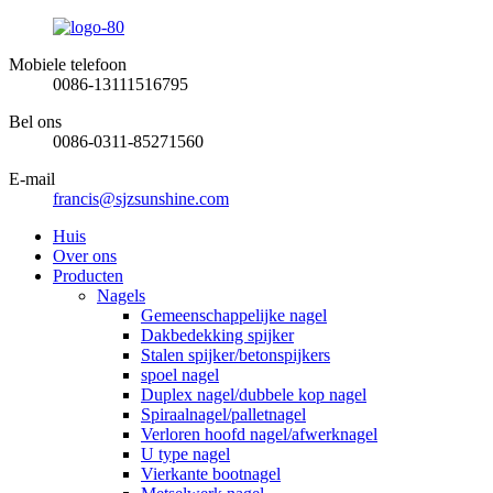
Mobiele telefoon
0086-13111516795
Bel ons
0086-0311-85271560
E-mail
francis@sjzsunshine.com
Huis
Over ons
Producten
Nagels
Gemeenschappelijke nagel
Dakbedekking spijker
Stalen spijker/betonspijkers
spoel nagel
Duplex nagel/dubbele kop nagel
Spiraalnagel/palletnagel
Verloren hoofd nagel/afwerknagel
U type nagel
Vierkante bootnagel