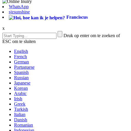
WhatsApp
sjzsunshine
Franciscus
x
Druk op enter om te zoeken of
ESC om te sluiten
English
French
German
Portuguese
Spanish
Russian
Japanese
Korean
Arabic
Irish
Greek
Turkish
Italian
Danish
Romanian
Indonesian