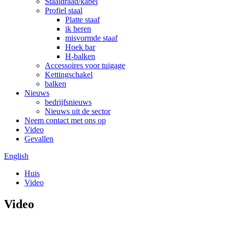
Staaldraad/kabel
Profiel staal
Platte staaf
ik beren
misvormde staaf
Hoek bar
H-balken
Accessoires voor tuigage
Kettingschakel
balken
Nieuws
bedrijfsnieuws
Nieuws uit de sector
Neem contact met ons op
Video
Gevallen
English
Huis
Video
Video