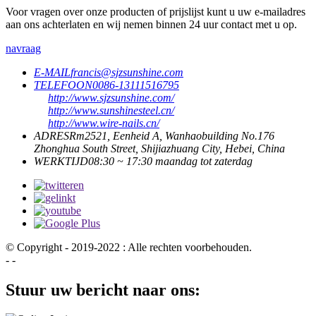
Voor vragen over onze producten of prijslijst kunt u uw e-mailadres
aan ons achterlaten en wij nemen binnen 24 uur contact met u op.
navraag
E-MAIL
francis@sjzsunshine.com
TELEFOON
0086-13111516795
http://www.sjzsunshine.com/
http://www.sunshinesteel.cn/
http://www.wire-nails.cn/
ADRES
Rm2521, Eenheid A, Wanhaobuilding No.176
Zhonghua South Street, Shijiazhuang City, Hebei, China
WERKTIJD
08:30 ~ 17:30 maandag tot zaterdag
© Copyright - 2019-2022 : Alle rechten voorbehouden.
- -
Stuur uw bericht naar ons: