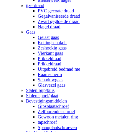
Metselwerk nagel
ijzerdraad
PVC gecoate draad
Gegalvaniseerde draad
Zwart gegloeide draad
Nagel draad
Gaas
Gelast gaas
Kettingschakel:
Zeshoekig gaas
Vierkant gaas
Prikkeldraad
Prikkeldraad
Uitgebreid bedraad me
Raamscherm
Schaduwgaas
Glasvezel gaas
Stalen pijp/buis
Stalen spoel/plaat
Bevestigingsmiddelen
Gipsplaatschroef
Zelfborende schroef
Gewoon metalen ring
tapschroef
Spaanplaatschroeven