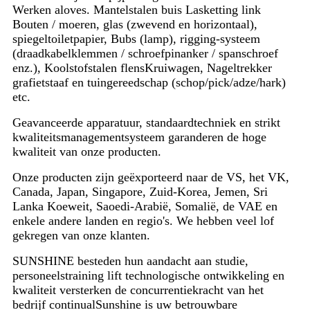
Werken aloves. Mantelstalen buis Lasketting link
Bouten / moeren, glas (zwevend en horizontaal),
spiegeltoiletpapier, Bubs (lamp), rigging-systeem
(draadkabelklemmen / schroefpinanker / spanschroef
enz.), Koolstofstalen flensKruiwagen, Nageltrekker
grafietstaaf en tuingereedschap (schop/pick/adze/hark)
etc.
Geavanceerde apparatuur, standaardtechniek en strikt
kwaliteitsmanagementsysteem garanderen de hoge
kwaliteit van onze producten.
Onze producten zijn geëxporteerd naar de VS, het VK,
Canada, Japan, Singapore, Zuid-Korea, Jemen, Sri
Lanka Koeweit, Saoedi-Arabië, Somalië, de VAE en
enkele andere landen en regio's. We hebben veel lof
gekregen van onze klanten.
SUNSHINE besteden hun aandacht aan studie,
personeelstraining lift technologische ontwikkeling en
kwaliteit versterken de concurrentiekracht van het
bedrijf continualSunshine is uw betrouwbare