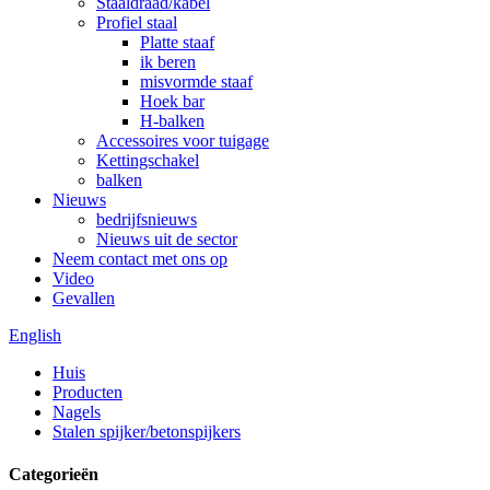
Staaldraad/kabel
Profiel staal
Platte staaf
ik beren
misvormde staaf
Hoek bar
H-balken
Accessoires voor tuigage
Kettingschakel
balken
Nieuws
bedrijfsnieuws
Nieuws uit de sector
Neem contact met ons op
Video
Gevallen
English
Huis
Producten
Nagels
Stalen spijker/betonspijkers
Categorieën