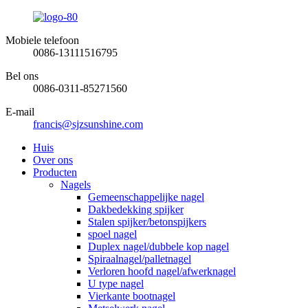
Mobiele telefoon
0086-13111516795
Bel ons
0086-0311-85271560
E-mail
francis@sjzsunshine.com
Huis
Over ons
Producten
Nagels
Gemeenschappelijke nagel
Dakbedekking spijker
Stalen spijker/betonspijkers
spoel nagel
Duplex nagel/dubbele kop nagel
Spiraalnagel/palletnagel
Verloren hoofd nagel/afwerknagel
U type nagel
Vierkante bootnagel