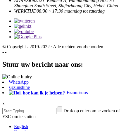
ADRES
Rm2521, Eenheid A, Wanhaobuilding No.176
Zhonghua South Street, Shijiazhuang City, Hebei, China
WERKTIJD
08:30 ~ 17:30 maandag tot zaterdag
© Copyright - 2019-2022 : Alle rechten voorbehouden.
- -
Stuur uw bericht naar ons:
WhatsApp
sjzsunshine
Franciscus
x
Druk op enter om te zoeken of
ESC om te sluiten
English