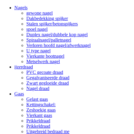
Nagels
gewone nagel
Dakbedekking spijker
Stalen spijker/betonspijkers
spoel nagel
Duplex nagel/dubbele kop nagel
Spiraalnagel/palletnagel
Verloren hoofd nagel/afwerknagel
U type nagel
Vierkante bootnagel
Metselwerk nagel
ijzerdraad
PVC gecoate draad
Gegalvaniseerde draad
Zwart gegloeide draad
Nagel draad
Gaas
Gelast gaas
Kettingschakel:
Zeshoekig gaas
Vierkant gaas
Prikkeldraad
Prikkeldraad
Uitgebreid bedraad me