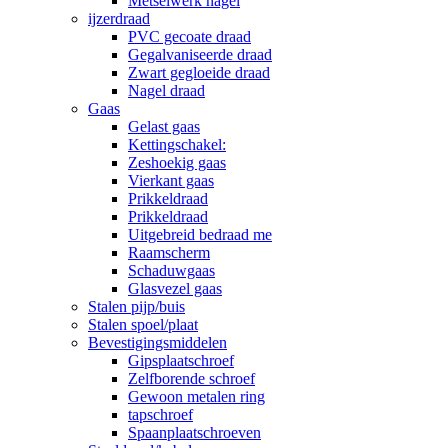
Metselwerk nagel
ijzerdraad
PVC gecoate draad
Gegalvaniseerde draad
Zwart gegloeide draad
Nagel draad
Gaas
Gelast gaas
Kettingschakel:
Zeshoekig gaas
Vierkant gaas
Prikkeldraad
Prikkeldraad
Uitgebreid bedraad me
Raamscherm
Schaduwgaas
Glasvezel gaas
Stalen pijp/buis
Stalen spoel/plaat
Bevestigingsmiddelen
Gipsplaatschroef
Zelfborende schroef
Gewoon metalen ring
tapschroef
Spaanplaatschroeven