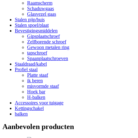
Raamscherm
Schaduwgaas
Glasvezel gaas
Stalen pijp/buis
Stalen spoel/plaat
Bevestigingsmiddelen
Gipsplaatschroef
Zelfborende schroef
Gewoon metalen ring
tapschroef
Spaanplaatschroeven
Staaldraad/kabel
Profiel staal
Platte staaf
ik beren
misvormde staaf
Hoek bar
H-balken
Accessoires voor tuigage
Kettingschakel
balken
Aanbevolen producten