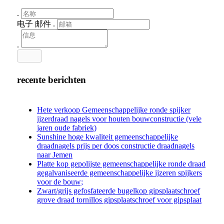
.
电子 邮件
.
.
recente berichten
Hete verkoop Gemeenschappelijke ronde spijker
ijzerdraad nagels voor houten bouwconstructie (vele
jaren oude fabriek)
Sunshine hoge kwaliteit gemeenschappelijke
draadnagels prijs per doos constructie draadnagels
naar Jemen
Platte kop gepolijste gemeenschappelijke ronde draad
gegalvaniseerde gemeenschappelijke ijzeren spijkers
voor de bouw;
Zwart/grijs gefosfateerde bugelkop gipsplaatschroef
grove draad tornillos gipsplaatschroef voor gipsplaat