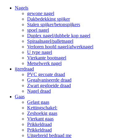
Nagels
gewone nagel
Dakbedekking spijker
Stalen spijker/betonspijkers
spoel nagel
Duplex nagel/dubbele kop nagel
Spiraalnagel/palletnagel
Verloren hoofd nagel/afwerknagel
U type nagel
Vierkante bootnagel
Metselwerk nagel
ijzerdraad
PVC gecoate draad
Gegalvaniseerde draad
Zwart gegloeide draad
Nagel draad
Gaas
Gelast gaas
Kettingschakel:
Zeshoekig gaas
Vierkant gaas
Prikkeldraad
Prikkeldraad
Uitgebreid bedraad me