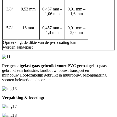
3/8”
9,52 mm
0,457 mm –
0,91 mm –
1,06 mm
1,6 mm
5/8”
16 mm
0,457 mm –
0,91 mm –
1,4 mm
2,0 mm
Opmerking: de dikte van de pvc-coating kan
worden aangepast
P
vc gecoat
gelast gaas gebruikt voor:
:
PVC gecoat gelast gaas
gebruikt van
Industrie, landbouw, bouw, transport en
mijnbouw.Hoofdzakelijk gebruikt in muurbouw, betonplaatsing,
soorten hekwerk en decoratie.
Verpakking & levering: