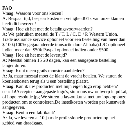
FAQ
Vraag: Waarom voor ons kiezen?
A: Bespaar tijd, bespaar kosten en veiligheid!Elk van onze klanten
heeft dit bewezen!
Vraag: Hoe zit het met de betalingsvoorwaarden?
A: We gebruiken meestal de T / T, L / C, D / P, Western Union.
Trade assurance-service optioneel voor een bestelling van meer dan
$ 100.(100% gegarandeerde transactie door Alibaba).L/C optioneel
indien meer dan $50k.Paypal optioneel indien onder $500.
Vraag: Hoe zit het met de levertijd?
A: Meestal binnen 15-20 dagen, kan een aangepaste bestelling
langer duren.
Vraag: Kunt u een gratis monster aanbieden?
A: Ja, maar meestal moet de klant de vracht betalen. We sturen de
koerierskosten terug als u een bestelling plaatst.
Vraag: Kan ik uw producten met mijn eigen logo erop hebben?
een: Ja!Accepteer aangepaste logo's, stuur ons uw ontwerp in pdf.ai,
of hoge resolutie jpg.We sturen u lay-outkunst met uw logo op onze
producten om te controleren.De instelkosten worden per kunstwerk
aangegeven.
Vraag: Bent u een fabrikant?
A: Ja, we leveren al 10 jaar de professionele producten op het
gebied van draadgaas.