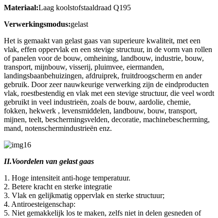
Materiaal:
Laag koolstofstaaldraad Q195
Verwerkingsmodus:
gelast
Het is gemaakt van gelast gaas van superieure kwaliteit, met een
vlak, effen oppervlak en een stevige structuur, in de vorm van rollen
of panelen voor de bouw, omheining, landbouw, industrie, bouw,
transport, mijnbouw, visserij, pluimvee, eiermanden,
landingsbaanbehuizingen, afdruiprek, fruitdroogscherm en ander
gebruik. Door zeer nauwkeurige verwerking zijn de eindproducten
vlak, roestbestendig en vlak met een stevige structuur, die veel wordt
gebruikt in veel industrieën, zoals de bouw, aardolie, chemie,
fokken, hekwerk , levensmiddelen, landbouw, bouw, transport,
mijnen, teelt, beschermingsvelden, decoratie, machinebescherming,
mand, notenschermindustrieën enz.
II.Voordelen van gelast gaas
1. Hoge intensiteit anti-hoge temperatuur.
2. Betere kracht en sterke integratie
3. Vlak en gelijkmatig oppervlak en sterke structuur;
4. Antiroesteigenschap:
5. Niet gemakkelijk los te maken, zelfs niet in delen gesneden of