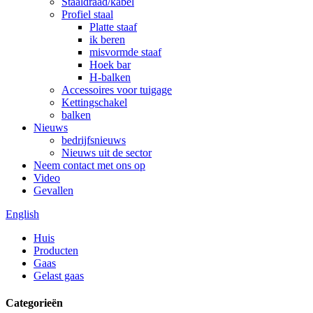
Staaldraad/kabel
Profiel staal
Platte staaf
ik beren
misvormde staaf
Hoek bar
H-balken
Accessoires voor tuigage
Kettingschakel
balken
Nieuws
bedrijfsnieuws
Nieuws uit de sector
Neem contact met ons op
Video
Gevallen
English
Huis
Producten
Gaas
Gelast gaas
Categorieën