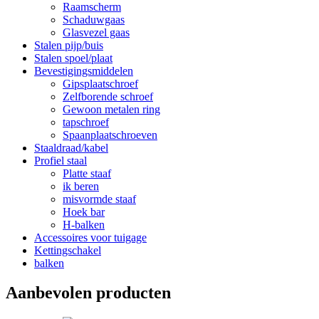
Raamscherm
Schaduwgaas
Glasvezel gaas
Stalen pijp/buis
Stalen spoel/plaat
Bevestigingsmiddelen
Gipsplaatschroef
Zelfborende schroef
Gewoon metalen ring
tapschroef
Spaanplaatschroeven
Staaldraad/kabel
Profiel staal
Platte staaf
ik beren
misvormde staaf
Hoek bar
H-balken
Accessoires voor tuigage
Kettingschakel
balken
Aanbevolen producten