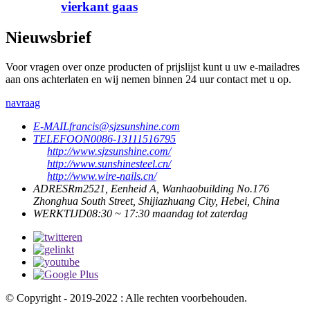
vierkant gaas
Nieuwsbrief
Voor vragen over onze producten of prijslijst kunt u uw e-mailadres
aan ons achterlaten en wij nemen binnen 24 uur contact met u op.
navraag
E-MAIL
francis@sjzsunshine.com
TELEFOON
0086-13111516795
http://www.sjzsunshine.com/
http://www.sunshinesteel.cn/
http://www.wire-nails.cn/
ADRES
Rm2521, Eenheid A, Wanhaobuilding No.176
Zhonghua South Street, Shijiazhuang City, Hebei, China
WERKTIJD
08:30 ~ 17:30 maandag tot zaterdag
© Copyright - 2019-2022 : Alle rechten voorbehouden.