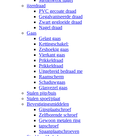
Metselwerk nagel
ijzerdraad
PVC gecoate draad
Gegalvaniseerde draad
Zwart gegloeide draad
Nagel draad
Gaas
Gelast gaas
Kettingschakel:
Zeshoekig gaas
Vierkant gaas
Prikkeldraad
Prikkeldraad
Uitgebreid bedraad me
Raamscherm
Schaduwgaas
Glasvezel gaas
Stalen pijp/buis
Stalen spoel/plaat
Bevestigingsmiddelen
Gipsplaatschroef
Zelfborende schroef
Gewoon metalen ring
tapschroef
Spaanplaatschroeven