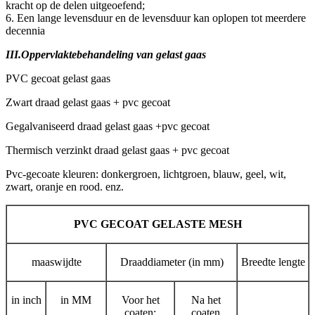
kracht op de delen uitgeoefend;
6. Een lange levensduur en de levensduur kan oplopen tot meerdere
decennia
III.
Oppervlaktebehandeling van gelast gaas
PVC gecoat gelast gaas
Zwart draad gelast gaas + pvc gecoat
Gegalvaniseerd draad gelast gaas +pvc gecoat
Thermisch verzinkt draad gelast gaas + pvc gecoat
Pvc-gecoate kleuren: donkergroen, lichtgroen, blauw, geel, wit,
zwart, oranje en rood. enz.
PVC GECOAT GELASTE MESH
maaswijdte
Draaddiameter (in mm)
Breedte lengte
in inch
in MM
Voor het
Na het
coaten:
coaten