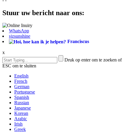
- -
Stuur uw bericht naar ons:
WhatsApp
sjzsunshine
Franciscus
x
Druk op enter om te zoeken of
ESC om te sluiten
English
French
German
Portuguese
Spanish
Russian
Japanese
Korean
Arabic
Irish
Greek